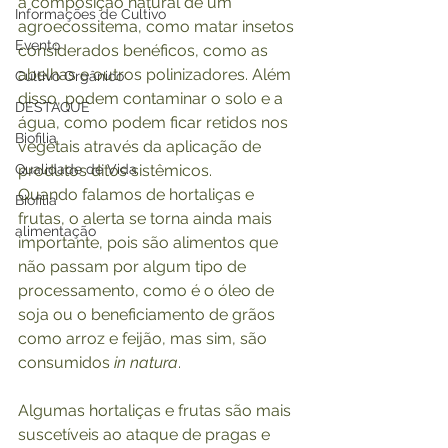
a composição natural de um 
Informações de Cultivo
agroecossitema, como matar insetos 
Evento
considerados benéficos, como as 
abelhas e outros polinizadores. Além 
Cultivo Orgânico
disso, podem contaminar o solo e a 
DESTAQUE
água, como podem ficar retidos nos 
Biofilia
vegetais através da aplicação de 
Qualidade de Vida
produtos ditos sistêmicos. 
Quando falamos de hortaliças e 
Biofilia
frutas, o alerta se torna ainda mais 
alimentação
importante, pois são alimentos que 
não passam por algum tipo de 
processamento, como é o óleo de 
soja ou o beneficiamento de grãos 
como arroz e feijão, mas sim, são 
consumidos 
in natura
. 
Algumas hortaliças e frutas são mais 
suscetíveis ao ataque de pragas e 