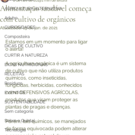
2 de nov. de 2019
2 min de leitura
Alimentação saudável começa
AGRICULTURA ALTERNATIVA
com cultivo de orgânicos
Adubo
CURIOSIDADES
Atualizado:
19 de jan. de 2021
Composteira
Estamos em um momento para ligar 
DICAS DE CULTIVO
o alerta!
CURTIR A NATUREZA
A agricultura orgânica é um sistema 
DICAS NUTRICIONAIS
de cultivo que não utiliza produtos 
RECEITAS
químicos, como inseticidas, 
Resíduos
fungicidas, herbicidas, conhecidos 
como DEFENSIVOS AGRÍCOLAS, 
EVENTOS
produtos que visam proteger as 
SUSTENTABILIDADE
plantas de pragas e doenças.
Sem categoria
Sobre o Quintal
Porém, tais químicos, se manejados 
de forma equivocada podem alterar 
Tecnologia