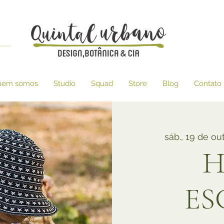
uem somos
Studio
Squad
Store
Blog
Contato
sáb., 19 de out
H
ES