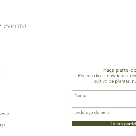
e evento
Faça parte d
Receba dicas, novidades, de
cultivo de plantas, n
ões e
Quero partic
ega