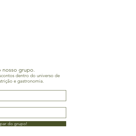
o nosso grupo.
scontos dentro do universo de
utrição e gastronomia.
ipar do grupo!