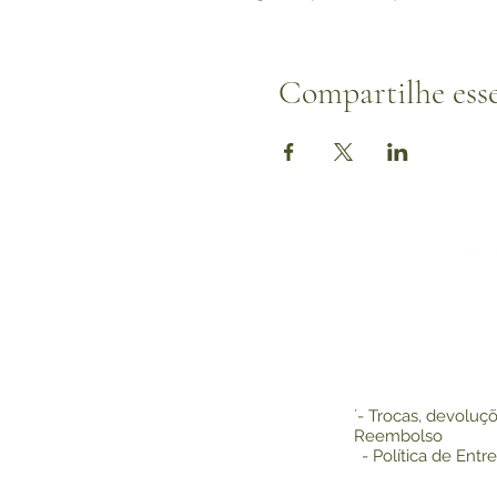
Compartilhe ess
´- Trocas, devoluç
Reembolso
- Política de Entr