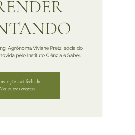
RENDER
NTANDO
Eng. Agrônoma Viviane Pretz, sócia do
ovida pelo Instituto Ciência e Saber.
inscrição está fechada
Ver outros eventos