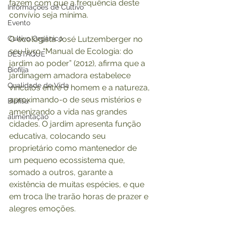
fazem com que a frequência deste 
Informações de Cultivo
convívio seja mínima. 
Evento
Cultivo Orgânico
O ecologista José Lutzemberger no 
seu livro “Manual de Ecologia: do 
DESTAQUE
jardim ao poder” (2012), afirma que a 
Biofilia
jardinagem amadora estabelece 
Qualidade de Vida
vínculos entre o homem e a natureza, 
aproximando-o de seus mistérios e 
Biofilia
amenizando a vida nas grandes 
alimentação
cidades. O jardim apresenta função 
educativa, colocando seu 
proprietário como mantenedor de 
um pequeno ecossistema que, 
somado a outros, garante a 
existência de muitas espécies, e que 
em troca lhe trarão horas de prazer e 
alegres emoções.