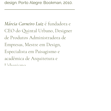
design. Porto Alegre: Bookman, 2010.
Márcia Carneiro Luiz
 é fundadora e 
CEO do Quintal Urbano, Designer 
de Produtos Administradora de 
Empresas, Mestre em Design, 
Especialista em Paisagismo e 
acadêmica de Arquitetura e 
Urbanismo.
*Nota da autora:
Este texto foi originalmente escrito e 
publicado em 28/01/2020 e 
atualizado em 17/07/2025. Cabe 
salientar que o cenário mudou muito 
em 5 anos (observação da proliferação 