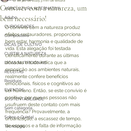
17 de jul. de 2025
3 min de leitura
Conviver com a natureza, um
AGRICULTURA ALTERNATIVA
bem necessário!
Adubo
CURIOSIDADES
O convívio com a natureza produz 
efeitos restauradores, proporciona 
Composteira
bem estar, harmonia e qualidade de 
DICAS DE CULTIVO
vida. Esta alegação foi testada 
CURTIR A NATUREZA
cientificamente durante as últimas 
décadas e tudo indica que a 
DICAS NUTRICIONAIS
exposição aos ambientes naturais, 
RECEITAS
realmente confere benefícios 
Resíduos
emocionais, físicos e cognitivos ao 
EVENTOS
ser humano. Então, se este convívio é 
positivo, por que as pessoas não 
SUSTENTABILIDADE
usufruem deste contato com mais 
Sem categoria
frequência? Provavelmente, a 
Sobre o Quintal
urbanização, a escassez de tempo, 
de espaços e a falta de informação 
Tecnologia