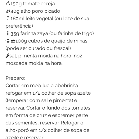
🍅150g tomate cereja
🌿40g alho poro picado 
🥛180ml leite vegetal (ou leite de sua 
preferência)
🥄35g farinha zaya (ou farinha de trigo)
🥧🧀100g cubos de queijo de minas 
(pode ser curado ou frescal)
🌶sal, pimenta moída na hora, noz 
moscada moida na hora.
Preparo:
Cortar em meia lua a abobrinha , 
refogar em 1/2 colher de sopa azeite 
(temperar com sal e pimenta) e 
reservar. Cortar o fundo dos tomates 
em forma de cruz e espremer parte 
das sementes, reservar. Refogar o 
alho-poró em 1/2 colher de sopa de 
azeite e reservar.