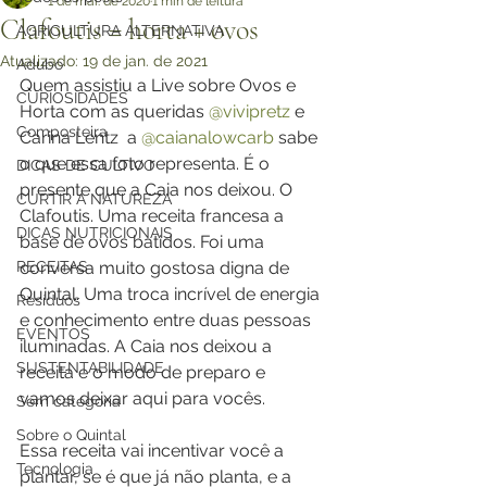
1 de mai. de 2020
1 min de leitura
Clafoutis = horta + ovos
AGRICULTURA ALTERNATIVA
Atualizado:
19 de jan. de 2021
Adubo
Quem assistiu a Live sobre Ovos e 
CURIOSIDADES
Horta com as queridas 
@vivipretz
e 
Composteira
Carina Lentz  a 
@caianalowcarb
sabe 
o que essa foto representa. É o 
DICAS DE CULTIVO
presente que a Caia nos deixou. O 
CURTIR A NATUREZA
Clafoutis. Uma receita francesa a 
DICAS NUTRICIONAIS
base de ovos batidos. Foi uma 
RECEITAS
conversa muito gostosa digna de 
Quintal. Uma troca incrível de energia 
Resíduos
e conhecimento entre duas pessoas 
EVENTOS
iluminadas. A Caia nos deixou a 
SUSTENTABILIDADE
receita e o modo de preparo e 
vamos deixar aqui para vocês.
Sem categoria
Sobre o Quintal
Essa receita vai incentivar você a 
Tecnologia
plantar, se é que já não planta, e a 