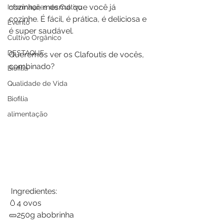
cozinhar, mesmo que você já 
Informações de Cultivo
cozinhe. É fácil, é prática, é deliciosa e 
Evento
é super saudável. 
Cultivo Orgânico
DESTAQUE
Queremos ver os Clafoutis de vocês, 
combinado?
Biofilia
Qualidade de Vida
Biofilia
alimentação
 Ingredientes:
🥚4 ovos
🥒250g abobrinha 